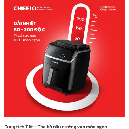
Dung tích 7 lít – Tha hồ nấu nướng vạn món ngon