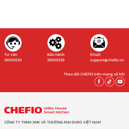
Tư vấn
Bảo hành
Email
19009239
19009239
support@chefio.vn
Theo dõi CHEFIO trên mạng xã hội
CÔNG TY TNHH XNK VÀ THƯƠNG MẠI DUKO VIỆT NAM