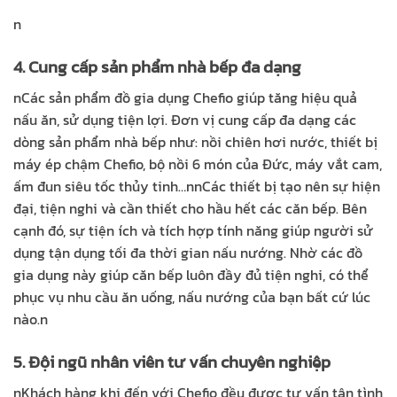
n
4. Cung cấp sản phẩm nhà bếp đa dạng
n
Các sản phẩm đồ gia dụng Chefio giúp tăng hiệu quả
nấu ăn, sử dụng tiện lợi. Đơn vị cung cấp đa dạng các
dòng sản phẩm nhà bếp như: nồi chiên hơi nước, thiết bị
máy ép chậm Chefio, bộ nồi 6 món của Đức, máy vắt cam,
ấm đun siêu tốc thủy tinh…
nn
Các thiết bị tạo nên sự hiện
đại, tiện nghi và cần thiết cho hầu hết các căn bếp. Bên
cạnh đó, sự tiện ích và tích hợp tính năng giúp người sử
dụng tận dụng tối đa thời gian nấu nướng. Nhờ các đồ
gia dụng này giúp căn bếp luôn đầy đủ tiện nghi, có thể
phục vụ nhu cầu ăn uống, nấu nướng của bạn bất cứ lúc
nào.
n
5. Đội ngũ nhân viên tư vấn chuyên nghiệp
n
Khách hàng khi đến với Chefio đều được tư vấn tận tình