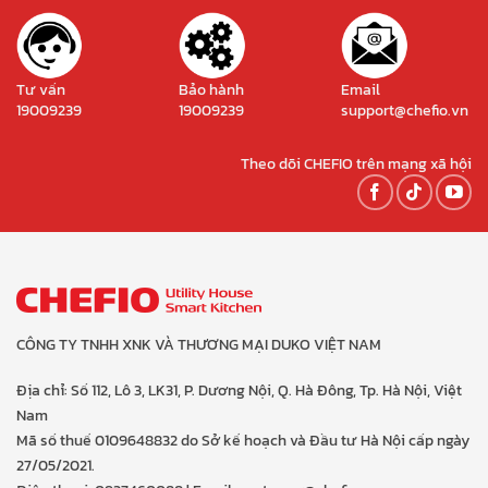
Tư vấn
Bảo hành
Email
19009239
19009239
support@chefio.vn
Theo dõi CHEFIO trên mạng xã hội
CÔNG TY TNHH XNK VÀ THƯƠNG MẠI DUKO VIỆT NAM
Địa chỉ: Số 112, Lô 3, LK31, P. Dương Nội, Q. Hà Đông, Tp. Hà Nội, Việt
Nam
Mã số thuế 0109648832 do Sở kế hoạch và Đầu tư Hà Nội cấp ngày
27/05/2021.